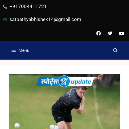
+917004411721
satpathyabhishek14@gmail.com
Menu