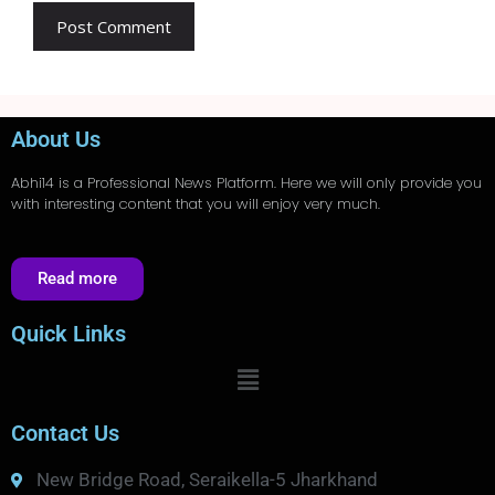
About Us
Abhi14
is a Professional
News
Platform. Here we will only provide you
with interesting content that you will enjoy very much.
Read more
Quick Links
Contact Us
New Bridge Road, Seraikella-5 Jharkhand