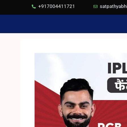
+917004411721
satpathyab