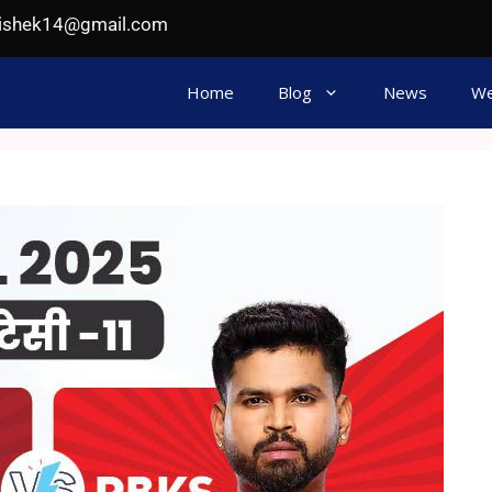
hishek14@gmail.com
Home
Blog
News
We