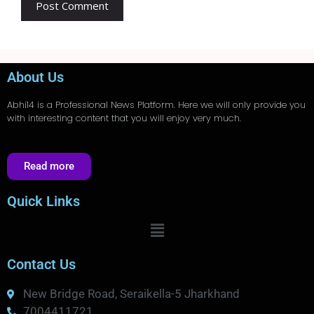
About Us
Abhi14
is a Professional
News
Platform. Here we will only provide you
with interesting content that you will enjoy very much.
Read more
Quick Links
Contact Us
New Bridge Road, Seraikella-5 Jharkhand
7004411721