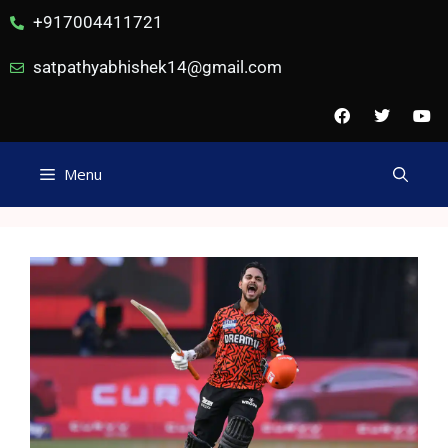
+917004411721
satpathyabhishek14@gmail.com
Menu