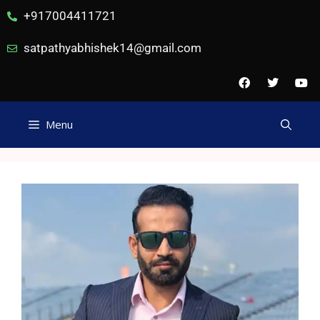
+917004411721
satpathyabhishek14@gmail.com
Menu