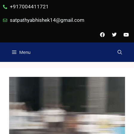
+917004411721
satpathyabhishek14@gmail.com
Menu