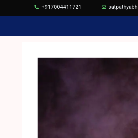
+917004411721
satpathyab