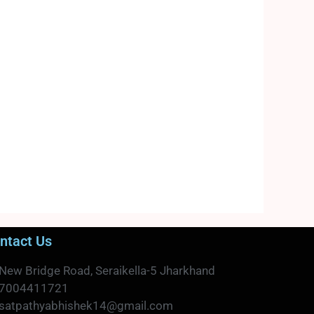
ntact Us
New Bridge Road, Seraikella-5 Jharkhand
7004411721
satpathyabhishek14@gmail.com