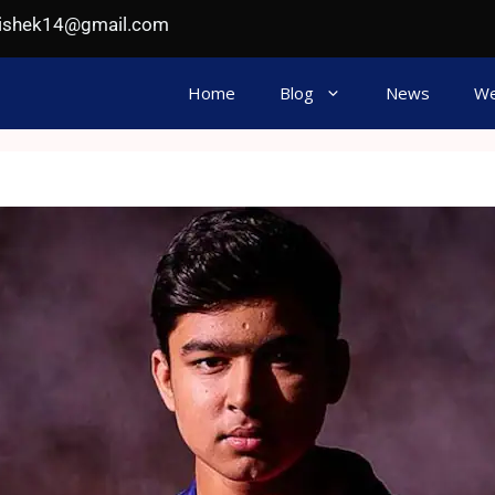
hishek14@gmail.com
Home
Blog
News
We