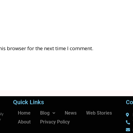
his browser for the next time I comment.
Quick Links
Co
Home
Blog
News
Web Stories
ly
y
About
Privacy Policy