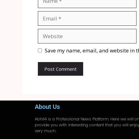
Save my name, email, and website in t
About Us
Abhi14
is a Professional
News
Platform. Here we will on
provide you with interesting content that you will enjo
very much.