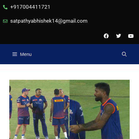
+917004411721
satpathyabhishek14@gmail.com
Menu