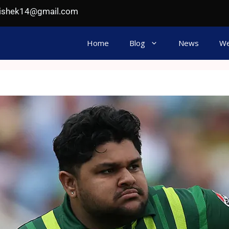
hishek14@gmail.com
Home
Blog
News
We