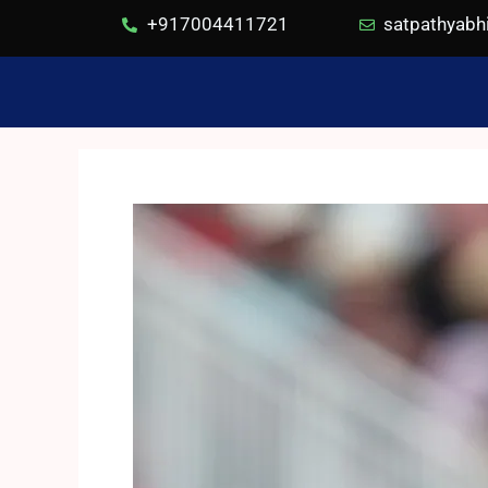
+917004411721
satpathyab