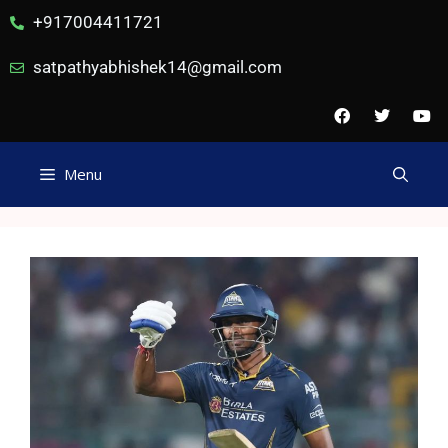
+917004411721
satpathyabhishek14@gmail.com
Menu