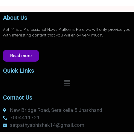
About Us
Abhi14
is a Professional
News
Platform. Here we will only provide you
with interesting content that you will enjoy very much.
Read more
Quick Links
Contact Us
New Bridge Road, Seraikella-5 Jharkhand
7004411721
satpathyabhishek14@gmail.com