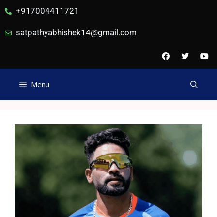
+917004411721
satpathyabhishek14@gmail.com
Menu