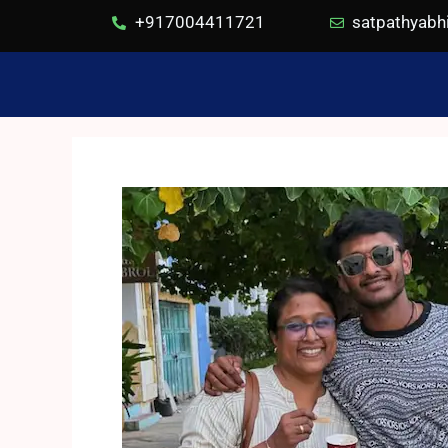
+917004411721
satpathyab