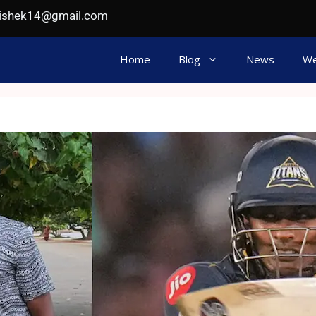
hishek14@gmail.com
Home
Blog
News
We