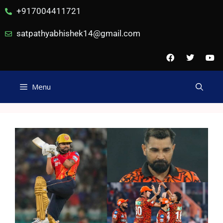
+917004411721
satpathyabhishek14@gmail.com
Menu