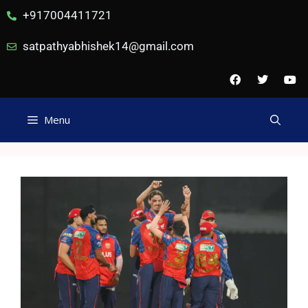
+917004411721
satpathyabhishek14@gmail.com
Menu