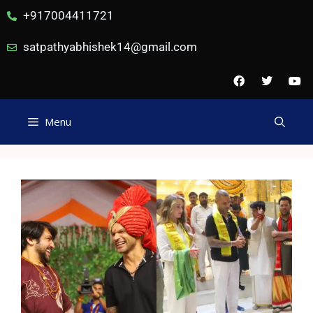
+917004411721
satpathyabhishek14@gmail.com
Menu