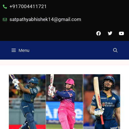
+917004411721
satpathyabhishek14@gmail.com
Menu