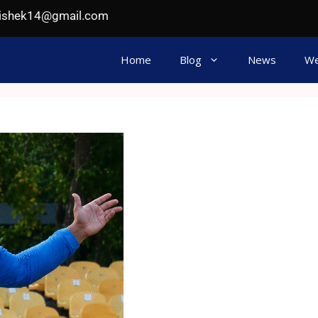
hishek14@gmail.com
Home
Blog
News
We