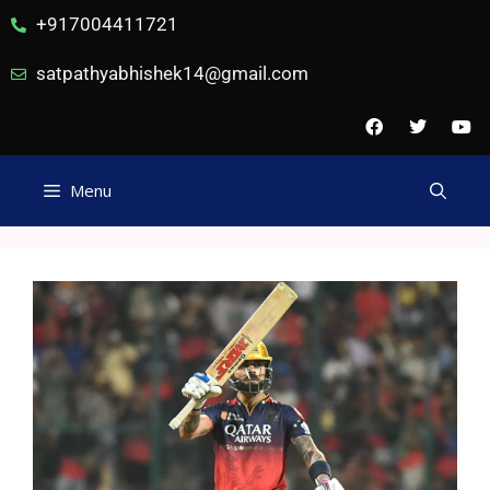
+917004411721
satpathyabhishek14@gmail.com
Menu