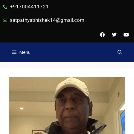
+917004411721
satpathyabhishek14@gmail.com
Menu