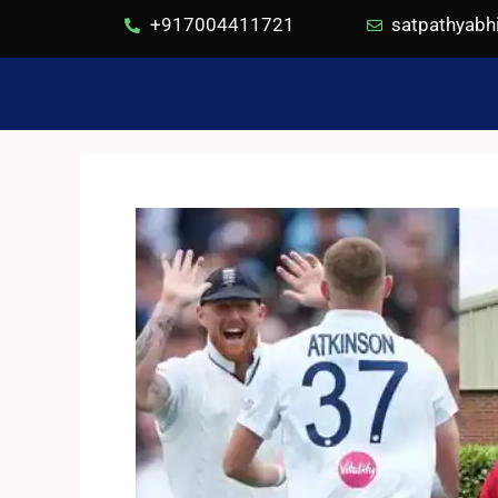
+917004411721
satpathyab