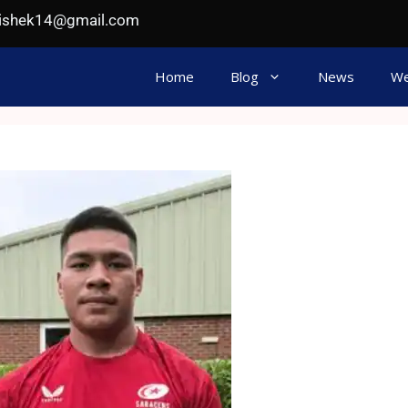
hishek14@gmail.com
Home
Blog
News
We