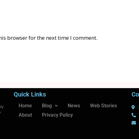
his browser for the next time I comment.
Quick Links
Co
Home
Blog
News
Web Stories
ly
y
About
Privacy Policy