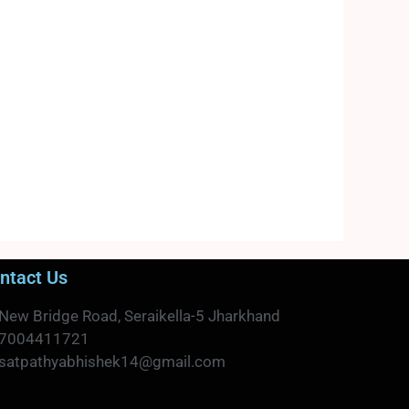
ntact Us
New Bridge Road, Seraikella-5 Jharkhand
7004411721
satpathyabhishek14@gmail.com