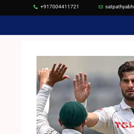
+917004411721
satpathyab