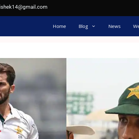
hishek14@gmail.com
Home
Blog
News
We