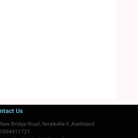
ntact Us
New Bridge Road, Seraikella-5 Jharkhand
7004411721