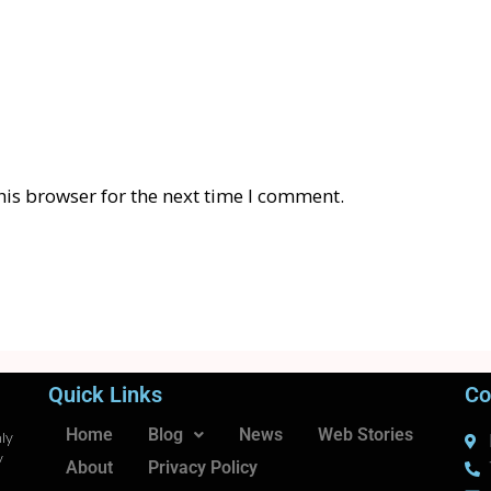
his browser for the next time I comment.
Quick Links
Co
Home
Blog
News
Web Stories
ly
y
About
Privacy Policy