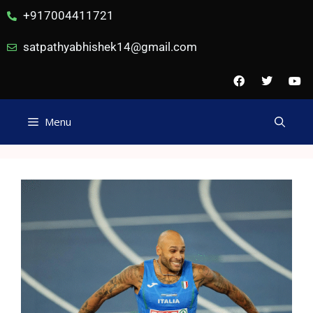
+917004411721
satpathyabhishek14@gmail.com
Menu