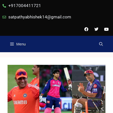
+917004411721
satpathyabhishek14@gmail.com
Menu