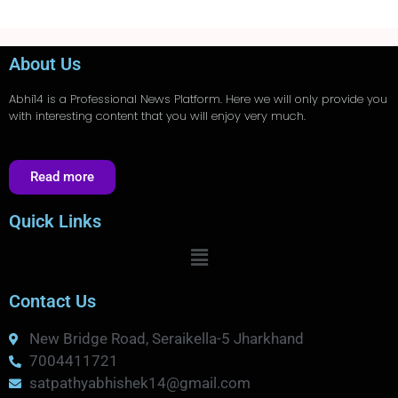
About Us
Abhi14
is a Professional
News
Platform. Here we will only provide you
with interesting content that you will enjoy very much.
Read more
Quick Links
Contact Us
New Bridge Road, Seraikella-5 Jharkhand
7004411721
satpathyabhishek14@gmail.com