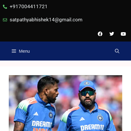
+917004411721
satpathyabhishek14@gmail.com
Menu