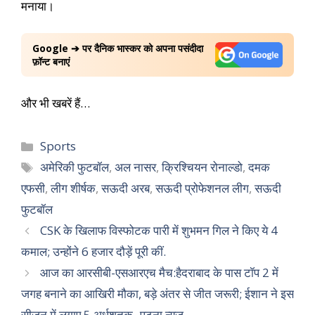
मनाया।
Google ➔ पर दैनिक भास्कर को अपना पसंदीदा
फ़ॉन्ट बनाएं
और भी खबरें हैं…
Sports
अमेरिकी फुटबॉल
,
अल नासर
,
क्रिश्चियन रोनाल्डो
,
दमक
एफसी
,
लीग शीर्षक
,
सऊदी अरब
,
सऊदी प्रोफेशनल लीग
,
सऊदी
फुटबॉल
CSK के खिलाफ विस्फोटक पारी में शुभमन गिल ने किए ये 4
कमाल; उन्होंने 6 हजार दौड़ें पूरी कीं.
आज का आरसीबी-एसआरएच मैच:हैदराबाद के पास टॉप 2 में
जगह बनाने का आखिरी मौका, बड़े अंतर से जीत जरूरी; ईशान ने इस
सीजन में लगाए 5 अर्धशतक -पटना न्यूज