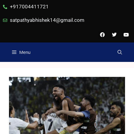
+917004411721
satpathyabhishek14@gmail.com
Menu