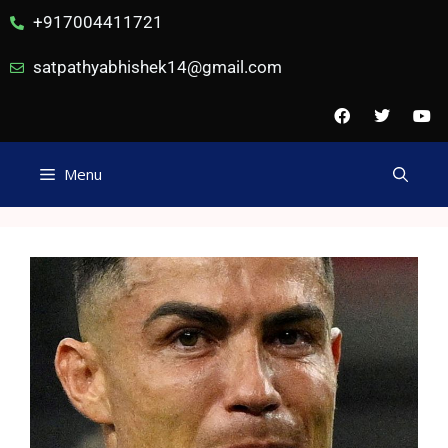
+917004411721
satpathyabhishek14@gmail.com
Menu