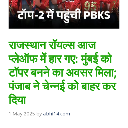
राजस्थान रॉयल्स आज
प्लेऑफ में हार गए: मुंबई को
टॉपर बनने का अवसर मिला;
पंजाब ने चेन्नई को बाहर कर
दिया
1 May 2025
by
abhi14.com