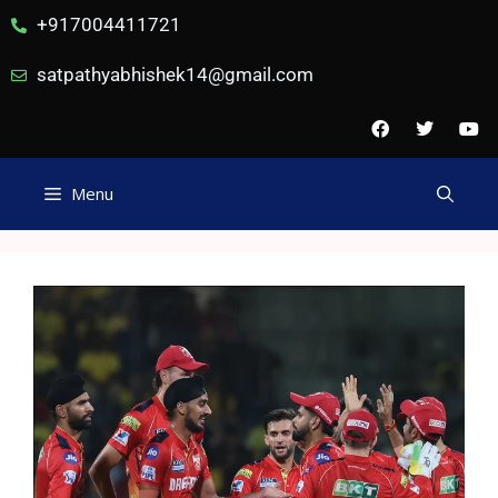
+917004411721
satpathyabhishek14@gmail.com
Menu