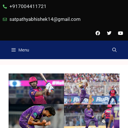
+917004411721
satpathyabhishek14@gmail.com
Menu