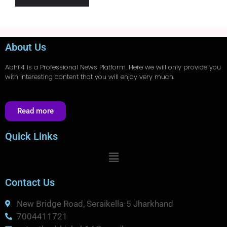
About Us
Abhi14
is a Professional
News
Platform. Here we will only provide you
with interesting content that you will enjoy very much.
Read more
Quick Links
Contact Us
New Bridge Road, Seraikella-5 Jharkhand
7004411721