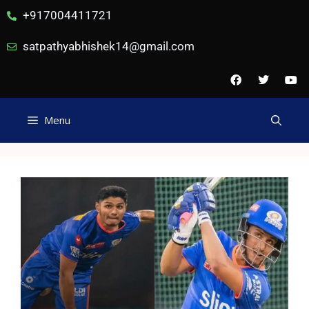
+917004411721
satpathyabhishek14@gmail.com
Menu