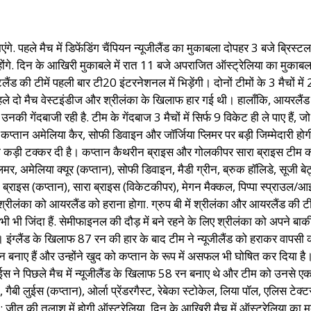
हले मैच में डिफेंडिंग चैंपियन न्यूजीलैंड का मुकाबला दोपहर 3 बजे ब्रिस्टल स्
. दिन के आखिरी मुकाबले में रात 11 बजे अपराजित ऑस्ट्रेलिया का मुकाबला पाक
ैंड की टीमें पहली बार टी20 इंटरनेशनल में भिड़ेंगी। दोनों टीमों के 3 मैचों में 
पहले दो मैच वेस्टइंडीज और श्रीलंका के खिलाफ हार गई थी। हालाँकि, आयर
ी गेंदबाजी रही है. टीम के गेंदबाज 3 मैचों में सिर्फ 9 विकेट ही ले पाए हैं, जो ट
कप्तान अमेलिया कैर, सोफी डिवाइन और जॉर्जिया प्लिमर पर बड़ी जिम्मेदारी होग
को कड़ी टक्कर दी है। कप्तान कैथरीन ब्राइस और गोलकीपर सारा ब्राइस टीम की
लिमर, अमेलिया क्यूर (कप्तान), सोफी डिवाइन, मैडी ग्रीन, ब्रुक हॉलिडे, सूजी बेट्स/
ब्राइस (कप्तान), सारा ब्राइस (विकेटकीपर), मेगन मैक्कल, पिप्पा स्प्राउल/आइल्
: श्रीलंका को आयरलैंड को हराना होगा. ग्रुप बी में श्रीलंका और आयरलैंड की टी
 अभी भी जिंदा हैं. सेमीफाइनल की दौड़ में बने रहने के लिए श्रीलंका को अपने बाक
ता है। इंग्लैंड के खिलाफ 87 रन की हार के बाद टीम ने न्यूजीलैंड को हराकर व
न बनाए हैं और उन्होंने खुद को कप्तान के रूप में असफल भी घोषित कर दिया है
लुईस ने पिछले मैच में न्यूजीलैंड के खिलाफ 58 रन बनाए थे और टीम को उनसे एक 
 गैबी लुईस (कप्तान), ओर्ला प्रेंडरगैस्ट, रेबेका स्टोकेल, लिया पॉल, एलिस टेक्
मैच: जीत की तलाश में होगी ऑस्ट्रेलिया. दिन के आखिरी मैच में ऑस्ट्रेलिया का