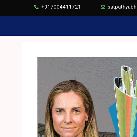
+917004411721
satpathyab