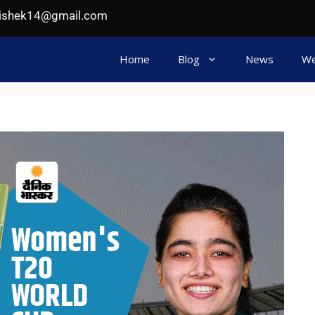
hishek14@gmail.com
Home
Blog
News
We