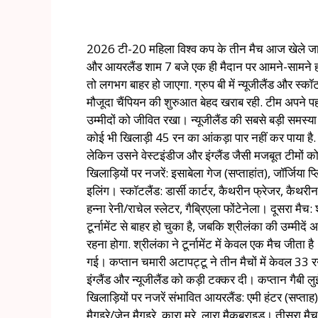
2026 टी-20 महिला विश्व कप के तीन मैच आज खेले जाएंगे. प
और आयरलैंड शाम 7 बजे एक ही मैदान पर आमने-सामने होंगे
तो लगभग बाहर हो जाएगा. ग्रुप बी में न्यूजीलैंड और स्कॉटल
मौजूदा चैंपियन की शुरुआत बेहद खराब रही. टीम अपने 
उम्मीदों को जीवित रखा। न्यूजीलैंड की सबसे बड़ी समस्या उनक
कोई भी खिलाड़ी 45 रन का आंकड़ा पार नहीं कर पाया है. 
लेकिन उसने वेस्टइंडीज और इंग्लैंड जैसी मजबूत टीमों 
खिलाड़ियों पर नजरें: इसाबेला गेज (सप्ताहांत), जॉर्जिया प्
इलिंग। स्कॉटलैंड: डार्सी कार्टर, कैथरीन फ्रेजर, कैथरीन 
हन्ना रेनी/राचेल स्लेटर, गैब्रिएला फोंटेनेला। दूसरा मैच
टूर्नामेंट से बाहर हो चुका है, जबकि श्रीलंका की उम्मीदें
रहना होगा. श्रीलंका ने टूर्नामेंट में केवल एक मैच जी
गई। कप्तान चमारी अटापट्टू ने तीन मैचों में केवल 33 र
इंग्लैंड और न्यूजीलैंड को कड़ी टक्कर दी। कप्तान गैबी 
खिलाड़ियों पर नजरें संभावित आयरलैंड: एमी हंटर (सप्ताह),
मैगुइरे/जेन मैगुइरे, कारा मरे, लारा मैकब्राइड। तीसरा 