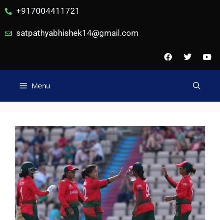
+917004411721
satpathyabhishek14@gmail.com
Menu