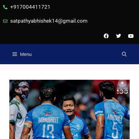
+917004411721
satpathyabhishek14@gmail.com
Menu