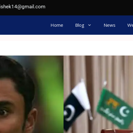
hishek14@gmail.com
Home
Blog
News
We