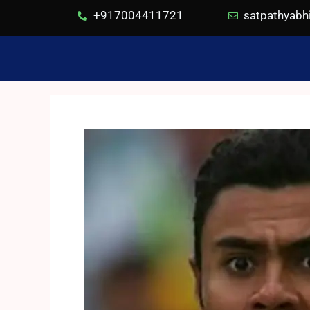
+917004411721
satpathyab