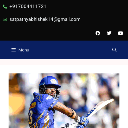
+917004411721
satpathyabhishek14@gmail.com
Menu