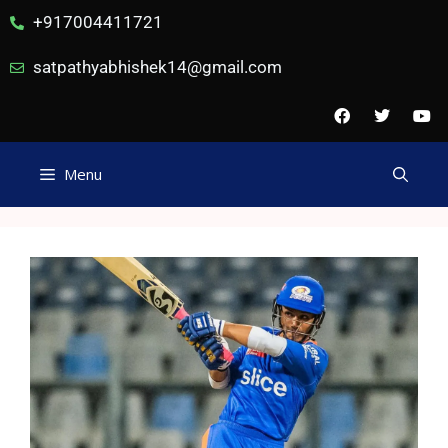
+917004411721
satpathyabhishek14@gmail.com
Menu