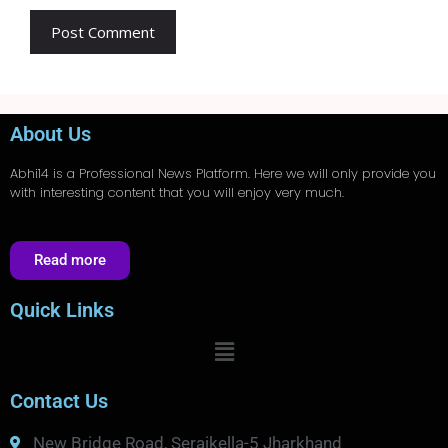
About Us
Abhi14
is a Professional
News
Platform. Here we will only provide you
with interesting content that you will enjoy very much.
Read more
Quick Links
Contact Us
New Bridge Road, Seraikella-5 Jharkhand