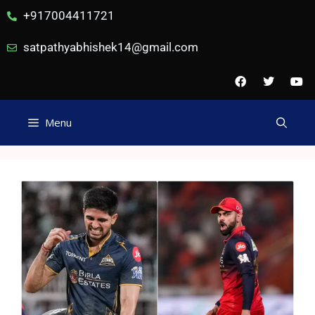
+917004411721
satpathyabhishek14@gmail.com
Menu