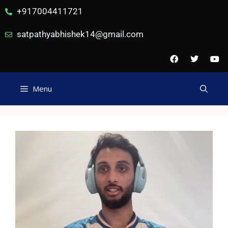
+917004411721
satpathyabhishek14@gmail.com
Menu