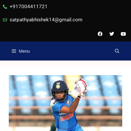
+917004411721
satpathyabhishek14@gmail.com
Menu