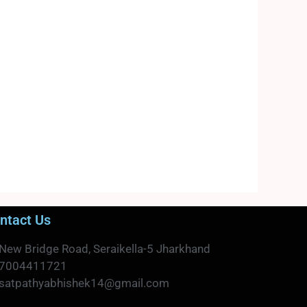
ntact Us
New Bridge Road, Seraikella-5 Jharkhand
7004411721
satpathyabhishek14@gmail.com