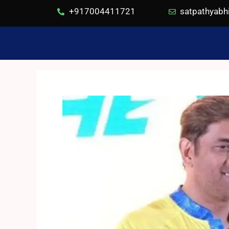
+917004411721
satpathyab