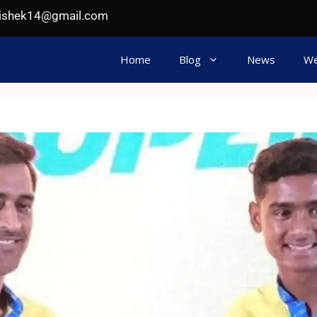
hishek14@gmail.com
Home
Blog
News
We