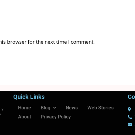
his browser for the next time I comment.
Quick Links
Co
Home
Blog
News
Web Stories
ly
y
About
Privacy Policy