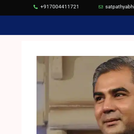
+917004411721
satpathyab