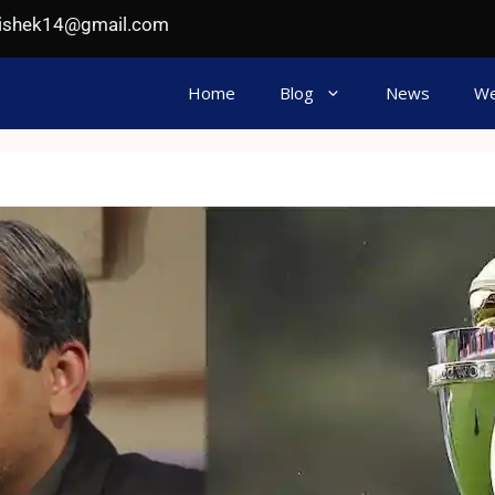
hishek14@gmail.com
Home
Blog
News
We