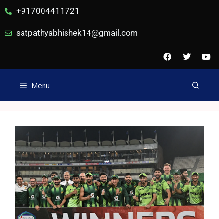
+917004411721
satpathyabhishek14@gmail.com
Menu