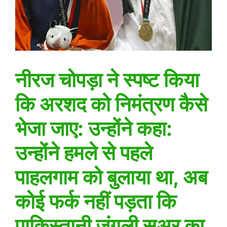
नीरज चोपड़ा ने स्पष्ट किया
कि अरशद को निमंत्रण कैसे
भेजा जाए: उन्होंने कहा:
उन्होंने हमले से पहले
पाहलगाम को बुलाया था, अब
कोई फर्क नहीं पड़ता कि
पाकिस्तानी जंगली सूअर का