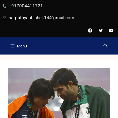
+917004411721
satpathyabhishek14@gmail.com
Menu