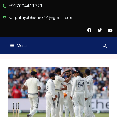
+917004411721
satpathyabhishek14@gmail.com
Menu