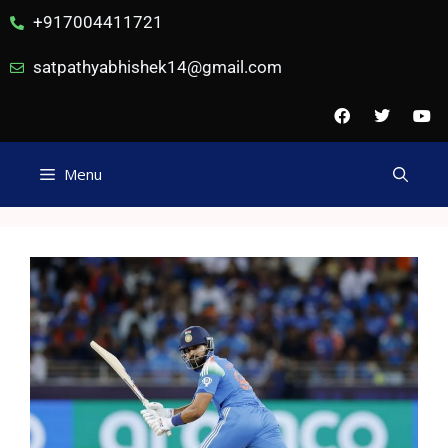
+917004411721
satpathyabhishek14@gmail.com
Menu