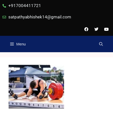
+917004411721
satpathyabhishek14@gmail.com
Menu