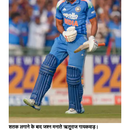
शतक लगाने के बाद जश्न मनाते ऋतुराज गायकवाड़।