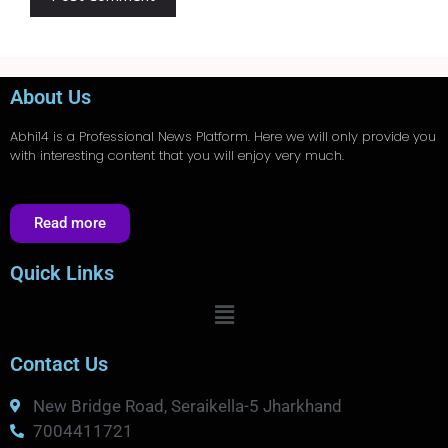
About Us
Abhi14
is a Professional
News
Platform. Here we will only provide you
with interesting content that you will enjoy very much.
Read more
Quick Links
Contact Us
New Bridge Road, Seraikella-5 Jharkhand
7004411721