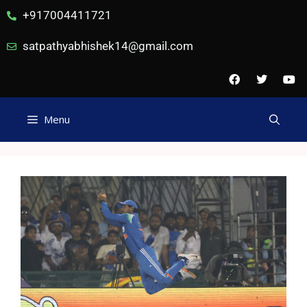
+917004411721
satpathyabhishek14@gmail.com
Menu