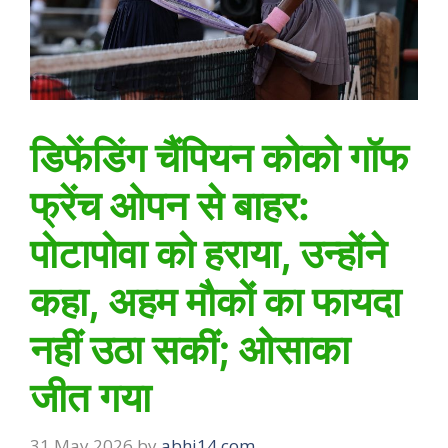
डिफेंडिंग चैंपियन कोको गॉफ
फ्रेंच ओपन से बाहर:
पोटापोवा को हराया, उन्होंने
कहा, अहम मौकों का फायदा
नहीं उठा सकीं; ओसाका
जीत गया
31 May 2026
by
abhi14.com