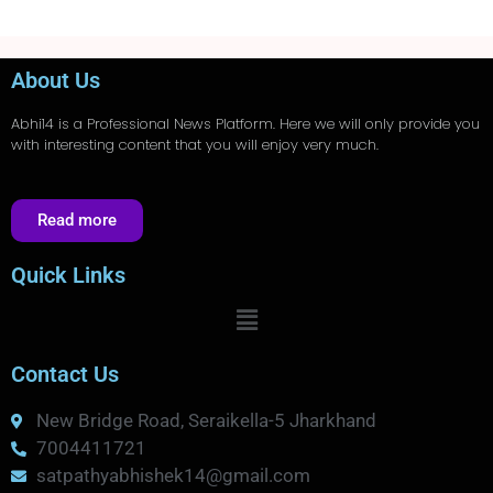
About Us
Abhi14
is a Professional
News
Platform. Here we will only provide you
with interesting content that you will enjoy very much.
Read more
Quick Links
Contact Us
New Bridge Road, Seraikella-5 Jharkhand
7004411721
satpathyabhishek14@gmail.com