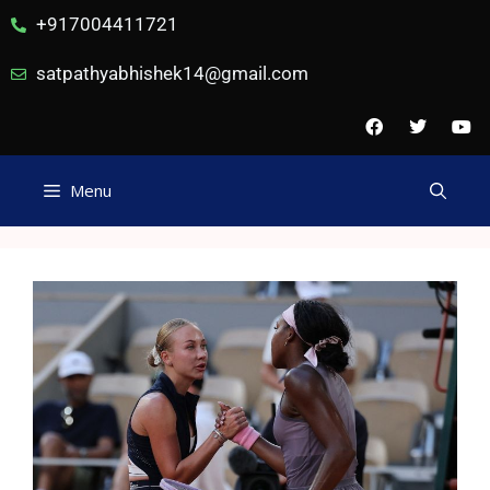
+917004411721
satpathyabhishek14@gmail.com
Menu