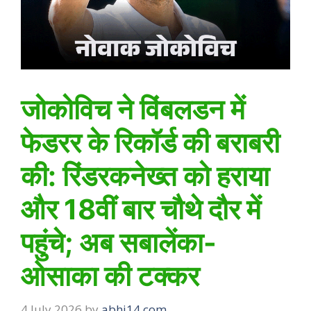
जोकोविच ने विंबलडन में
फेडरर के रिकॉर्ड की बराबरी
की: रिंडरकनेख्त को हराया
और 18वीं बार चौथे दौर में
पहुंचे; अब सबालेंका-
ओसाका की टक्कर
4 July 2026
by
abhi14.com