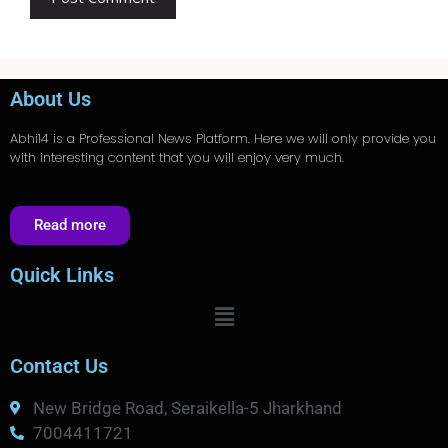
About Us
Abhi14
is a Professional
News
Platform. Here we will only provide you
with interesting content that you will enjoy very much.
Read more
Quick Links
Contact Us
New Bridge Road, Seraikella-5 Jharkhand
7004411721