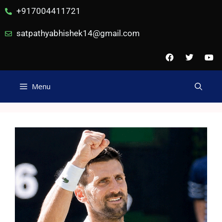
+917004411721
satpathyabhishek14@gmail.com
Menu