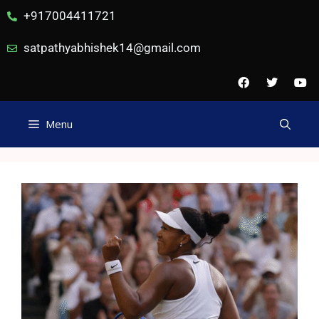
+917004411721
satpathyabhishek14@gmail.com
Menu