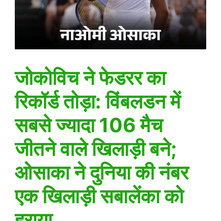
जोकोविच ने फेडरर का
रिकॉर्ड तोड़ा: विंबलडन में
सबसे ज्यादा 106 मैच
जीतने वाले खिलाड़ी बने;
ओसाका ने दुनिया की नंबर
एक खिलाड़ी सबालेंका को
हराया