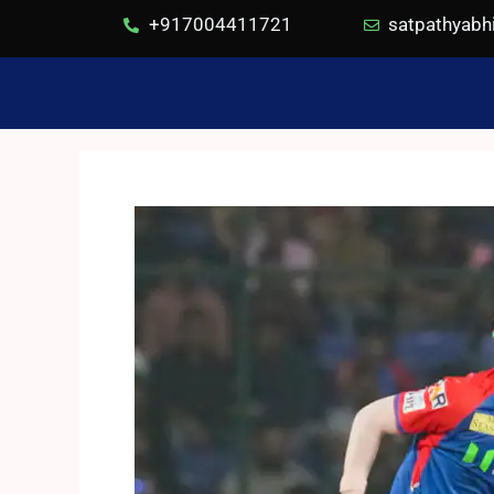
+917004411721
satpathyab