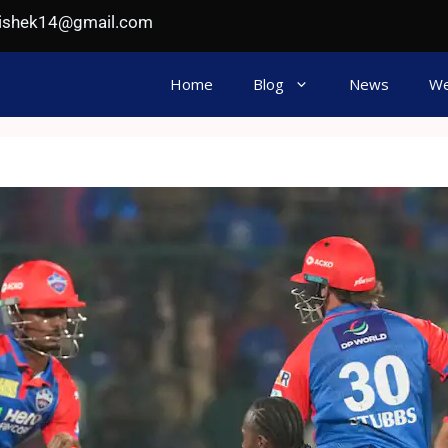
hishek14@gmail.com
Home
Blog
News
We