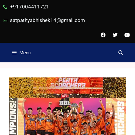
+917004411721
satpathyabhishek14@gmail.com
Menu